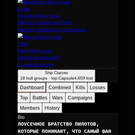
8.48b
Revelation Navy Issue
Warlock Industries Event
Warlock Industries Corporation
7.71b
Moros Navy Issue
Desmond sample17
u.k militia forces
Ship Classes
18 hull groups · top:
Capsule
4,659 lost
Dashboard
Combined
Kills
Losses
Top
Battles
Wars
Campaigns
Members
History
Bio
ЛОУСЕЧНОЕ БРАТСТВО ПИЛОТОВ, 
КОТОРЫЕ ПОНИМАЮТ, ЧТО САМЫЙ ФАН 