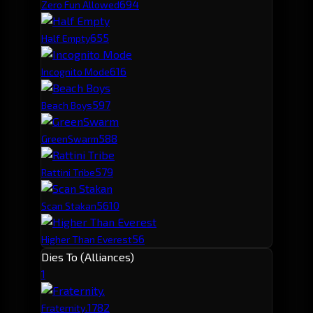
69
4
Zero Fun Allowed
65
5
Half Empty
61
6
Incognito Mode
59
7
Beach Boys
58
8
GreenSwarm
57
9
Rattini Tribe
56
10
Scan Stakan
56
Higher Than Everest
Dies To (Alliances)
1
178
2
Fraternity.