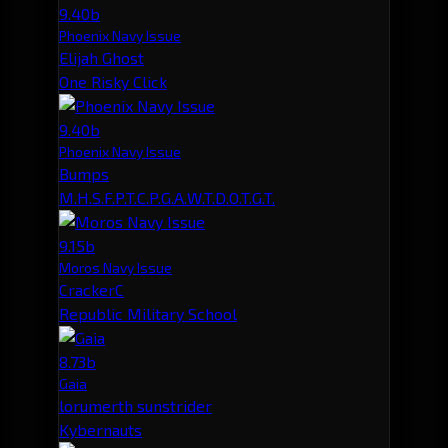
9.40b
Phoenix Navy Issue
Elijah Ghost
One Risky Click
9.40b
Phoenix Navy Issue
Bumps
M.H.S.F.P.T.C.P.G.A.W.T.D.O.T.G.T.
9.15b
Moros Navy Issue
CrackerC
Republic Military School
8.73b
Gaia
lorumerth sunstrider
Kybernauts