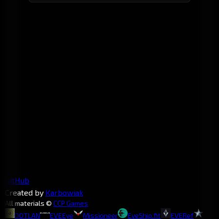
GitHub
Created by
Karbowiak
All materials ©
CCP Games
DOTLAN
EVEEye
Missioneer
EveShip.fit
EVERef