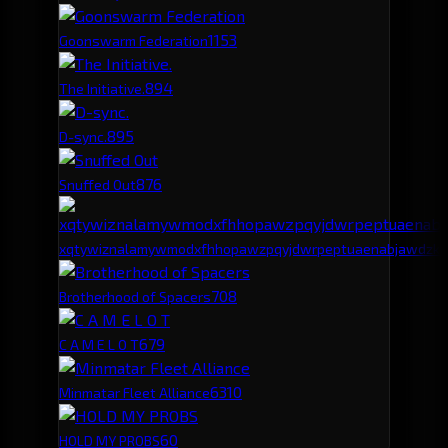
115
3
Goonswarm Federation
89
4
The Initiative.
89
5
D-sync.
87
6
Snuffed Out
xqtywiznalamywmodxfhhopawzpqyjdwrpeptuaenabjawdzku
70
8
Brotherhood of Spacers
67
9
C A M E L O T
63
10
Minmatar Fleet Alliance
60
HOLD MY PROBS