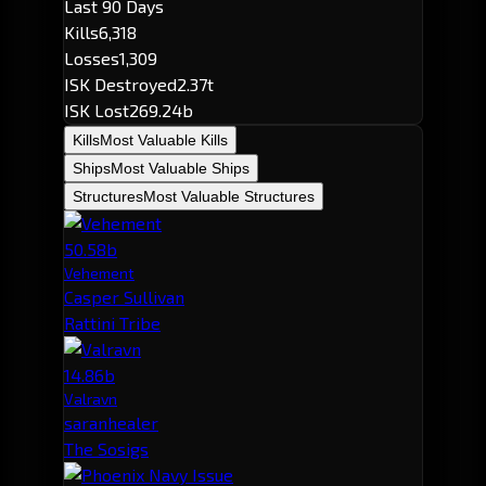
Last 90 Days
Kills
6,318
Losses
1,309
ISK Destroyed
2.37t
ISK Lost
269.24b
Kills
Most Valuable Kills
Ships
Most Valuable Ships
Structures
Most Valuable Structures
50.58b
Vehement
Casper Sullivan
Rattini Tribe
14.86b
Valravn
saranhealer
The Sosigs