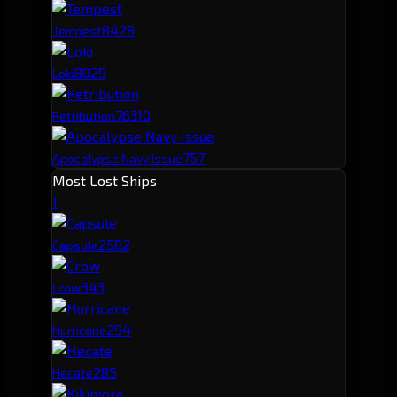
842
8
Tempest
802
9
Loki
763
10
Retribution
757
Apocalypse Navy Issue
Most Lost Ships
1
258
2
Capsule
34
3
Crow
29
4
Hurricane
28
5
Hecate