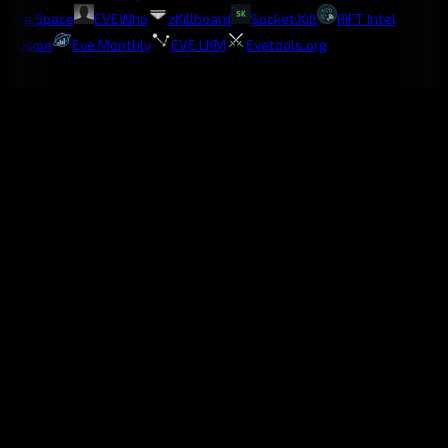
Jita.Space
EVEWho
zKillboard
Socket.Kill
RIFT Intel
Fusion
Eve Monthly
EVE LKM
Evetools.org