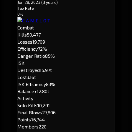
Jun 28, 2023
(3 years)
Tax Rate
0%
Combat
Kills
50,477
Losses
19,709
Efficiency
72%
Danger Ratio
85%
ISK
Destroyed
15.97t
Lost
3.16t
ISK Efficiency
83%
Balance
+12.80t
Activity
Solo Kills
10,291
Final Blows
27,806
Points
76,744
Members
220