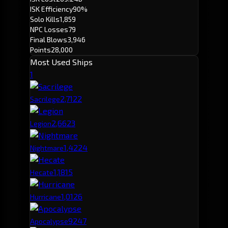
ISK Efficiency
90%
Solo Kills
1,859
NPC Losses
79
Final Blows
3,946
Points
28,000
Most Used Ships
1
2,712
2
Sacrilege
2,662
3
Legion
1,422
4
Nightmare
1,181
5
Hecate
1,012
6
Hurricane
924
7
Apocalypse