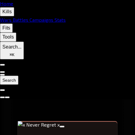
Home
Kills
Wars
Battles
Campaigns
Stats
Fits
Tools
Search...
⌘
K
Search