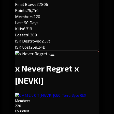
Final Blows
27,806
Points
76,744
Members
220
Last 90 Days
Kills
6,318
Losses
1,309
ISK Destroyed
2.37t
ISK Lost
269.24b
x Never Regret x
[NEVKI]
[NEVKI]
C A M E L O T
CEO: TerrorByte REX
Members
220
Founded