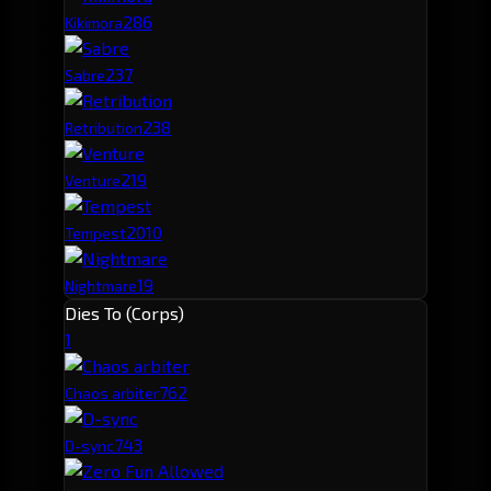
28
6
Kikimora
23
7
Sabre
23
8
Retribution
21
9
Venture
20
10
Tempest
19
Nightmare
Dies To (Corps)
1
76
2
Chaos arbiter
74
3
D-sync