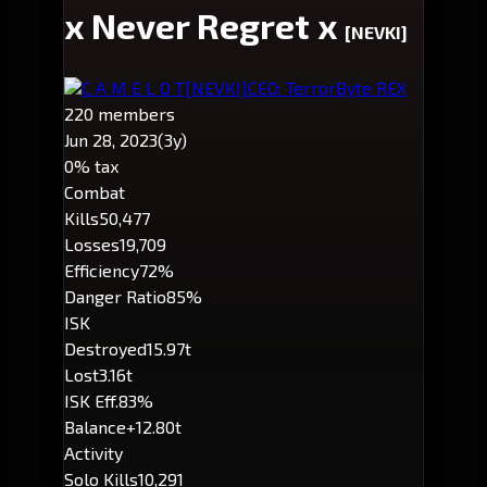
x Never Regret x
[NEVKI]
C A M E L O T
[NEVKI]
CEO: TerrorByte REX
220 members
Jun 28, 2023
(3y)
0% tax
Combat
Kills
50,477
Losses
19,709
Efficiency
72%
Danger Ratio
85%
ISK
Destroyed
15.97t
Lost
3.16t
ISK Eff.
83%
Balance
+12.80t
Activity
Solo Kills
10,291