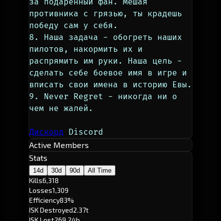
за подаренный фан. Мешая 
противника с грязью, ты крадешь 
победу сам у себя.
8. Наша задача - обогреть наших 
пилотов, накормить их и 
распрямить им руки. Наша цель - 
сделать себе боевое имя в игре и 
вписать свои имена в историю Евы. 
9. Never Regret - никогда ни о 
чем не жалей.
Дискорд
 Discord
Active Members
Stats
14d
30d
90d
All Time
Kills
6,318
Losses
1,309
Efficiency
83%
ISK Destroyed
2.37t
ISK Lost
269.24b