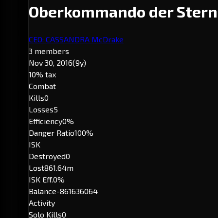
Oberkommando der Stern
CEO: CASSANDRA McDrake
3 members
Nov 30, 2016
(9y)
10% tax
Combat
Kills
0
Losses
5
Efficiency
0%
Danger Ratio
100%
ISK
Destroyed
0
Lost
861.64m
ISK Eff.
0%
Balance
-861636064
Activity
Solo Kills
0