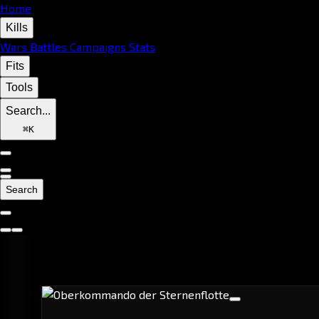
Home
Kills
Wars
Battles
Campaigns
Stats
Fits
Tools
Search...
⌘
K
Search