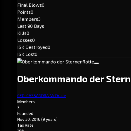
Final Blows
0
Points
0
Members
3
Last 90 Days
Kills
0
Losses
0
ISK Destroyed
0
ISK Lost
0
Oberkommando der Stern
CEO: CASSANDRA McDrake
Members
3
Founded
Nov 30, 2016
(9 years)
Tax Rate
10%