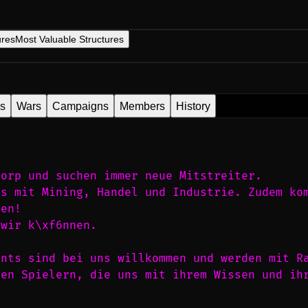
ures
Most Valuable Structures
es
Wars
Campaigns
Members
History
Corp und suchen immer neue Mitstreiter.
ns mit Mining, Handel und Industrie. Zudem ko
ben!
 wir k\xf6nnen.
unts sind bei uns willkommen und werden mit R
en Spielern, die uns mit ihrem Wissen und ihr