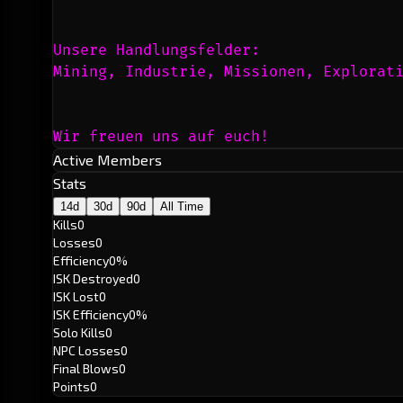
Unsere Handlungsfelder:
Mining, Industrie, Missionen, Explorat
Wir freuen uns auf euch!
Active Members
Stats
14d
30d
90d
All Time
Kills
0
Losses
0
Efficiency
0%
ISK Destroyed
0
ISK Lost
0
ISK Efficiency
0%
Solo Kills
0
NPC Losses
0
Final Blows
0
Points
0