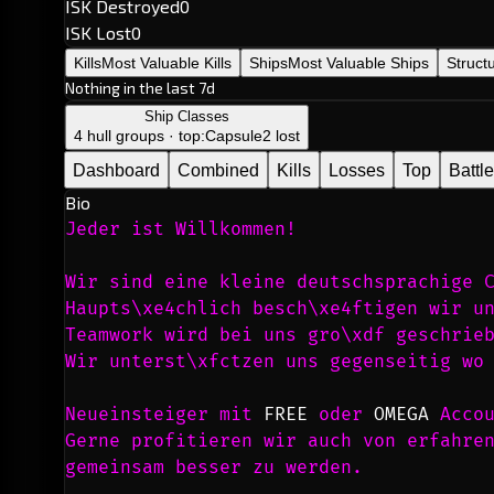
ISK Destroyed
0
ISK Lost
0
Kills
Most Valuable Kills
Ships
Most Valuable Ships
Struct
Nothing in the last 7d
Ship Classes
4 hull groups · top:
Capsule
2 lost
Dashboard
Combined
Kills
Losses
Top
Battl
Bio
Jeder ist Willkommen!
Wir sind eine kleine deutschsprachige 
Haupts\xe4chlich besch\xe4ftigen wir u
Teamwork wird bei uns gro\xdf geschrie
Wir unterst\xfctzen uns gegenseitig wo
Neueinsteiger mit 
FREE
 oder 
OMEGA
 Acco
Gerne profitieren wir auch von erfahren
gemeinsam besser zu werden.