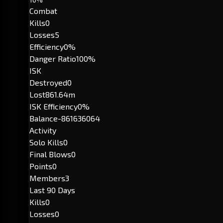
Combat
Kills
0
Losses
5
Efficiency
0%
Danger Ratio
100%
ISK
Destroyed
0
Lost
861.64m
ISK Efficiency
0%
Balance
-861636064
Activity
Solo Kills
0
Final Blows
0
Points
0
Members
3
Last 90 Days
Kills
0
Losses
0