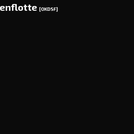
enflotte
[OKDSF]